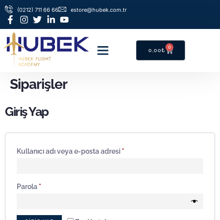
(0212) 711 66 66
estore@hubek.com.tr
0
0,00
₺
Siparişler
Giriş Yap
Kullanıcı adı veya e-posta adresi
*
Parola
*